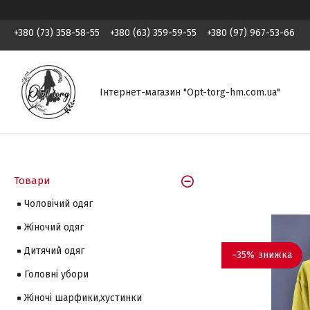
+380 (73) 358-58-55
+380 (63) 359-59-55
+380 (97) 967-53-66
Інтернет-магазин "Opt-torg-hm.com.ua"
Товари
Чоловічий одяг
Жіночий одяг
Дитячий одяг
–35%
Головні убори
Жіночі шарфики,хустинки