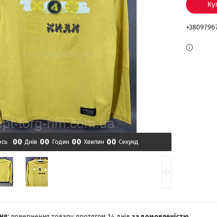
Ку
+3809796
0
0
0
0
0
0
0
0
ось
Днів
Годин
Хвилин
Секунд
повернення товару протягом 14 днів
за домовленістю