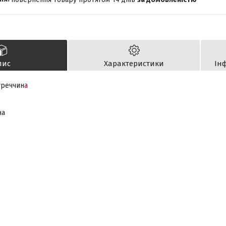
пис
Характеристики
Ін
уреччин
а
на