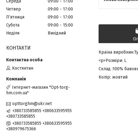
Середа
09:00
17:00
Четвер
09:00
17:00
Пʼятниця
09:00
17:00
Субота
09:00
15:00
Неділя
Вихідний
О
КОНТАКТИ
Країна виробник:Т
<p>Розміри: L
Костянтин
Склад :100% бавов
Колір: жовтий
Інтернет-магазин "Opt-torg-
hm.com.ua"
opttorghm@ukr.net
+380733585855 +380633595955
+380733585855
+380733585855 +380633595955
+380979675366