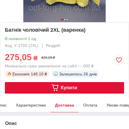
Батнік чоловічий 2XL (варенка)
В наявності 1 од.
Код: У-2705 (2XL)
Роздріб
275,05
₴
423,15 ₴
Мінімальна сума замовлення на сайті — 600 ₴
Економія
148.10 ₴
Залишилось
26 днів
Купити
пис
Характеристики
Доставка
Оплата
Умови пове
Опис