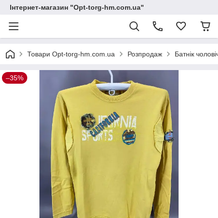
Інтернет-магазин "Opt-torg-hm.com.ua"
Товари Opt-torg-hm.com.ua
Розпродаж
Батнік чолові
–35%