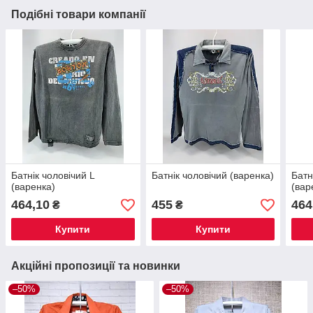
Подібні товари компанії
Батнік чоловічий L
Батнік чоловічий (варенка)
Батн
(варенка)
(вар
464,10
455
464
₴
₴
Купити
Купити
Акційні пропозиції та новинки
–50%
–50%