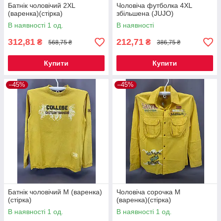
Батнік чоловічий 2XL
Чоловіча футболка 4XL
(варенка)(стірка)
збільшена (JUJO)
В наявності 1 од.
В наявності
312,81
212,71
₴
₴
568,75 ₴
386,75 ₴
Купити
Купити
–45%
–45%
Батнік чоловічий М (варенка)
Чоловіча сорочка М
(стірка)
(варенка)(стірка)
В наявності 1 од.
В наявності 1 од.