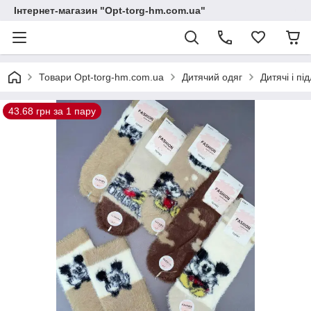
Інтернет-магазин "Opt-torg-hm.com.ua"
Товари Opt-torg-hm.com.ua
Дитячий одяг
Дитячі і пі
43.68 грн за 1 пару