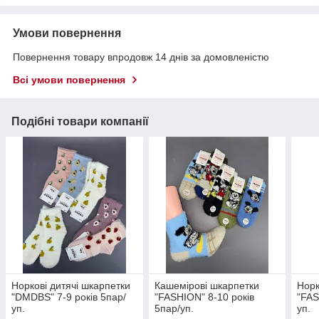
Умови повернення
Повернення товару впродовж 14 днів за домовленістю
Всі умови повернення
Подібні товари компанії
Норкові дитячі шкарпетки
Кашемірові шкарпетки
Норк
"DMDBS" 7-9 років 5пар/
"FASHION" 8-10 років
"FAS
уп.
5пар/уп.
уп.