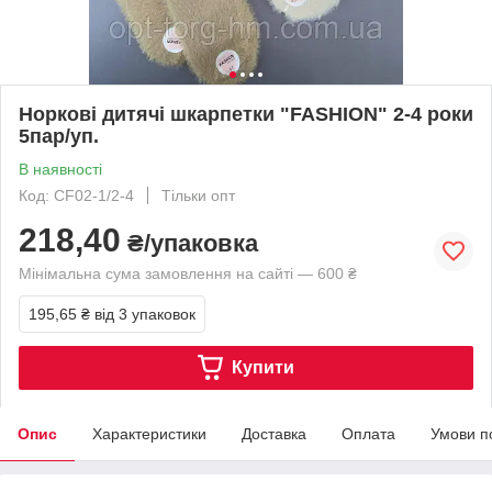
Норкові дитячі шкарпетки "FASHION" 2-4 роки
5пар/уп.
В наявності
Код: CF02-1/2-4
Тільки опт
218,40
₴/упаковка
Мінімальна сума замовлення на сайті — 600 ₴
195,65 ₴
від 3 упаковок
Купити
Опис
Характеристики
Доставка
Оплата
Умови п