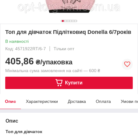
Топ для дівчаток Підлітковиq Donella 6/7років
В наявності
Код: 4571922RT/6-7
Тільки опт
405,86
₴/упаковка
Мінімальна сума замовлення на сайті — 600 ₴
Купити
Опис
Характеристики
Доставка
Оплата
Умови п
Опис
Топ для дівчаток