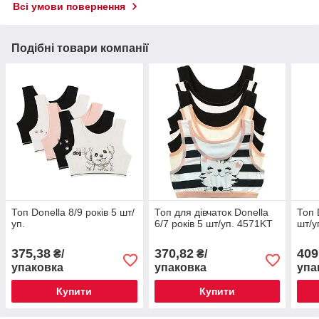
Всі умови повернення
Подібні товари компанії
Топ Donella 8/9 років 5 шт/
Топ для дівчаток Donella
Топ 
уп.
6/7 років 5 шт/уп. 4571KT
шт/у
375,38
370,82
409
₴/
₴/
упаковка
упаковка
упа
Купити
Купити