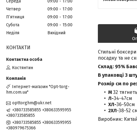
Середа
09:00
17:00
Четвер
09:00
17:00
Пʼятниця
09:00
17:00
Субота
09:00
15:00
Неділя
Вихідний
О
КОНТАКТИ
Стильні боксери
посадку та не с
Склад: 95% Бав
Костянтин
В упаковці 3 шт
Розмір см по ре
Інтернет-магазин "Opt-torg-
М
32 тягнет
hm.com.ua"
Л-
34-47см
opttorghm@ukr.net
ХЛ-
36-50см
+380733585855 +380633595955
2ХЛ
-38-52 с
+380733585855
Виробник: Кита
+380733585855 +380633595955
+380979675366