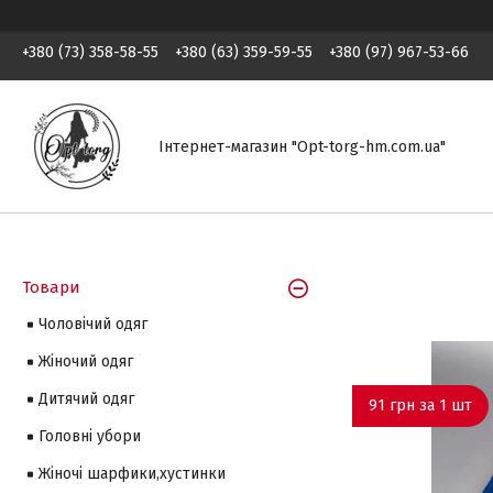
+380 (73) 358-58-55
+380 (63) 359-59-55
+380 (97) 967-53-66
Інтернет-магазин "Opt-torg-hm.com.ua"
Товари
Чоловічий одяг
Жіночий одяг
Дитячий одяг
91 грн за 1 шт
Головні убори
Жіночі шарфики,хустинки