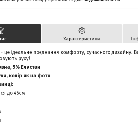
пис
Характеристики
Ін
 - це ідеальне поєднання комфорту, сучасного дизайну.
В
ковують руху!
овна, 5% Еластан
уки, колір як на фото
зинці:
ься до 45см
м
й