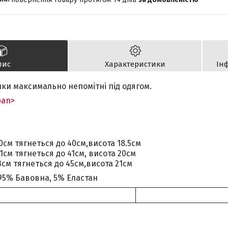
пис
Характеристики
Ін
ики максимально непомітні під одягом.
pan>
см тягнеться до 40см,висота 18.5см
1см тягнеться до 41см, висота 20см
см тягнеться до 45см,висота 21см
95% Бавовна, 5% Еластан