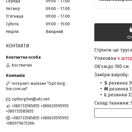
Середа
09:00
17:00
Четвер
09:00
17:00
Пʼятниця
09:00
17:00
Субота
09:00
15:00
Неділя
Вихідний
О
КОНТАКТИ
Стрінги-це трус
Упаковка
4 штs
Костянтин
Об'єм:до 100 см
Заміри виробу:
S
резинка 30
Інтернет-магазин "Opt-torg-
M
резинка 3
hm.com.ua"
L
резинка 33
opttorghm@ukr.net
Склад тканини: 
+380733585855 +380633595955
+380733585855
+380733585855 +380633595955
+380979675366