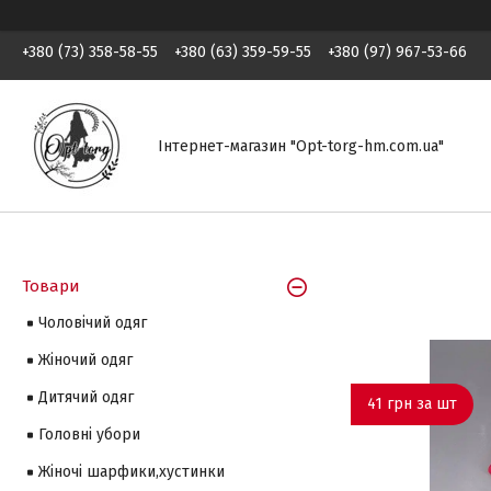
+380 (73) 358-58-55
+380 (63) 359-59-55
+380 (97) 967-53-66
Інтернет-магазин "Opt-torg-hm.com.ua"
Товари
Чоловічий одяг
Жіночий одяг
Дитячий одяг
41 грн за шт
Головні убори
Жіночі шарфики,хустинки