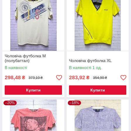
Чоловіча футболка М
(полубаттал)
Чоловіча футболка XL
В наявності
В наявності 1 од.
298,48
283,92
₴
₴
373,10 ₴
354,90 ₴
Купити
Купити
–20%
–18%