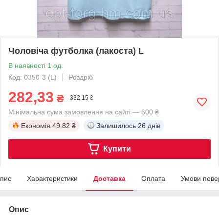
Чоловіча футболка (лакоста) L
В наявності 1 од.
Код: 0350-3 (L)
Роздріб
282,33
₴
332,15 ₴
Мінімальна сума замовлення на сайті — 600 ₴
Економія
49.82 ₴
Залишилось
26 днів
Купити
пис
Характеристики
Доставка
Оплата
Умови пове
Опис