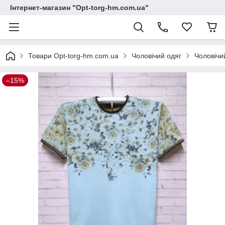
Інтернет-магазин "Opt-torg-hm.com.ua"
Товари Opt-torg-hm.com.ua
Чоловічий одяг
Чоловічи
–15%