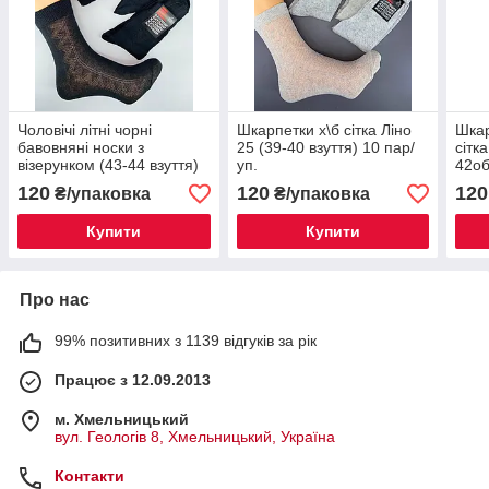
Чоловічі літні чорні
Шкарпетки х\б сітка Ліно
Шкар
бавовняні носки з
25 (39-40 взуття) 10 пар/
сітк
візерунком (43-44 взуття)
уп.
42об
10пар/уп
120
120
120
₴/упаковка
₴/упаковка
Купити
Купити
Про нас
99% позитивних з 1139 відгуків за рік
Працює з 12.09.2013
м. Хмельницький
вул. Геологів 8, Хмельницький, Україна
Контакти