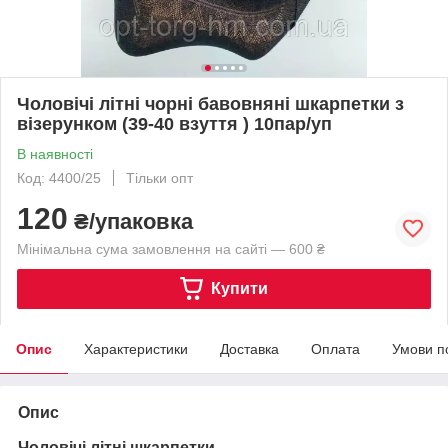
Чоловічі літні чорні бавовняні шкарпетки з
візерунком (39-40 взуття ) 10пар/уп
В наявності
Код: 4400/25
Тільки опт
120
₴/упаковка
Мінімальна сума замовлення на сайті — 600 ₴
Купити
Опис
Характеристики
Доставка
Оплата
Умови п
Опис
Чоловічі літні шкарпетки